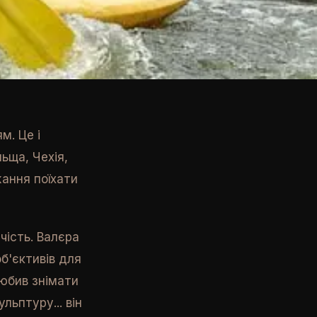
м. Це і
льща, Чехія,
жання поїхати
чість. Валєра
б'єктивів для
любив знімати
льптуру... він