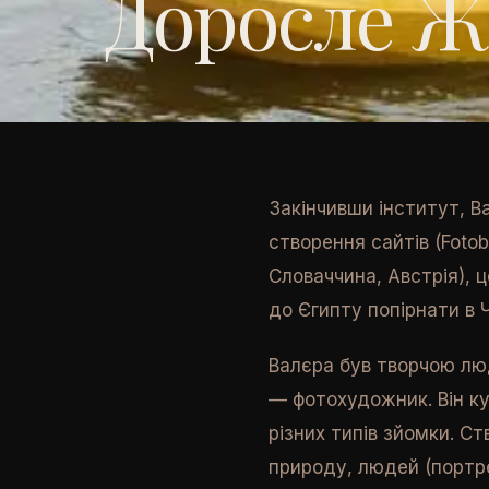
Доросле Ж
Закінчивши інститут, В
створення сайтів (Fotobu
Словаччина, Австрія), ц
до Єгипту попірнати в Ч
Валєра був творчою люд
— фотохудожник. Він ку
різних типів зйомки. С
природу, людей (портрет