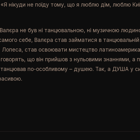
 «Я нікуди не поїду тому, що я люблю дім, люблю Ки
 Валєра не був ні танцювальною, ні музичною людино
 самого себе, Валєра став займатися в танцювальній 
 Лопеса, став освоювати мистецтво латиноамерика
ї говорять, що він прийшов з нульовими знаннями, а 
і танцював по-особливому – душею. Так, а ДУША у с
расивою.