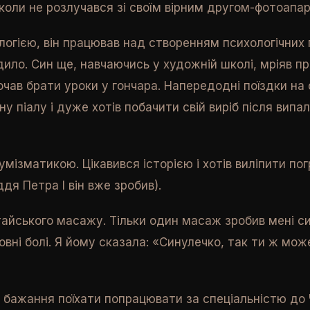
коли не розлучався зі своїм вірним другом-фотоапа
логією, він працював над створенням психологічних п
дило. Син ще, навчаючись у художній школі, мріяв п
почав брати уроки у гончара. Напередодні поїздки на
у піалу і дуже хотів побачити свій виріб після випалу
мізматикою. Цікавився історією і хотів виліпити пог
ддя Петра I він вже зробив).
тайського масажу. Тільки один масаж зробив мені си
овні болі. Я йому сказала: «Синулечко, так ти ж мож
 бажання поїхати попрацювати за спеціальністю до Ч