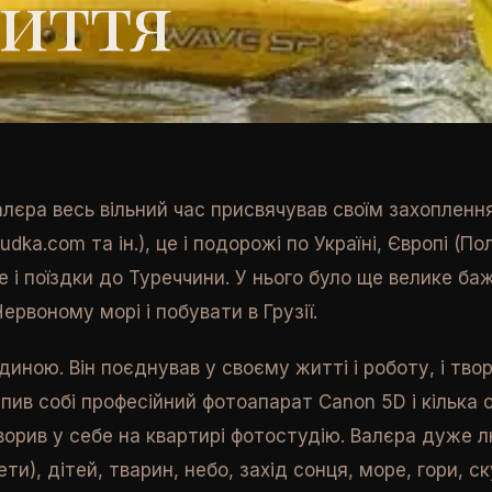
иття
алєра весь вільний час присвячував своїм захоплення
dka.com та ін.), це і подорожі по Україні, Європі (По
е і поїздки до Туреччини. У нього було ще велике ба
ервоному морі і побувати в Грузії.
иною. Він поєднував у своєму житті і роботу, і твор
пив собі професійний фотоапарат Canon 5D і кілька о
творив у себе на квартирі фотостудію. Валєра дуже 
и), дітей, тварин, небо, захід сонця, море, гори, ску