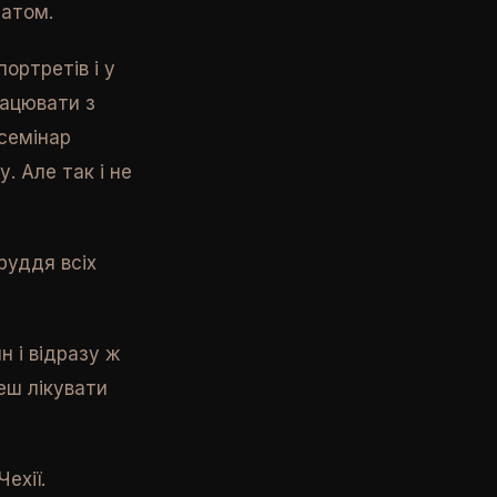
ратом.
ортретів і у
рацювати з
 семінар
. Але так і не
руддя всіх
н і відразу ж
еш лікувати
ехії.