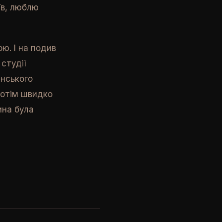
їв, люблю
ю. І на подив
студії
нського
потім швидко
ина була