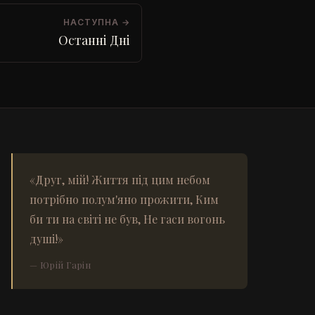
НАСТУПНА →
Останні Дні
«Друг, мій! Життя під цим небом
потрібно полум'яно прожити, Ким
би ти на світі не був, Не гаси вогонь
душі!»
— Юрій Гарін