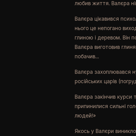
любив життя. Валєра ні
Валєра цікавився психо
нього це непогано вихо
глиною і деревом. Він 
Валєра виготовив глинян
побачив...
Валєра захоплювався ну
російських царів (погру
Валєра закінчив курси 
припинилися сильні гол
людей!»
Якось у Валєри виникло