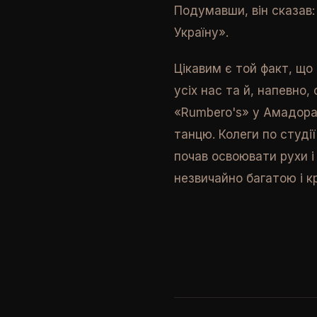
Подумавши, він сказав:
Україну».
Цікавим є той факт, що
усіх нас та й, напевно,
«Rumbero's» у Амадора
танцю. Колеги по студі
почав освоювати рухи 
незвичайно багатою і к